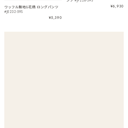
ンツ #JF228-59S
¥6,930
ワッフル無地&花柄 ロングパンツ
#JE232-59S
¥5,390