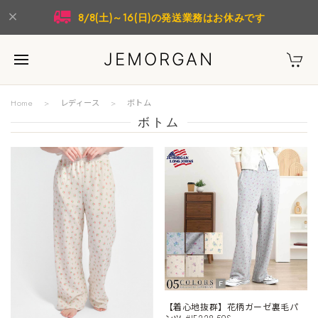
8/8(土)～16(日)の発送業務はお休みです
JEMORGAN
Home
レディース
ボトム
ボトム
【着心地抜群】花柄ガーゼ裏毛パ