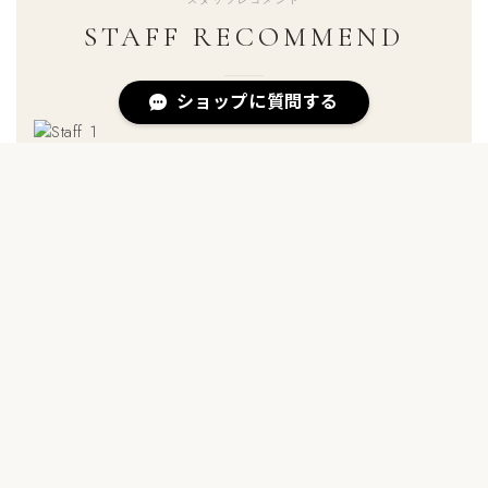
STAFF RECOMMEND
ショップに質問する
OKU / EC担当
"ハート柄のセットアップは、著ただけで心がほぐれる。ワッ
フルのやわらかさが気持ちいい。ソファで読書しながら着た
くなる、そんな一枚です。"
WAFFLE HEART SETUP
MATSU / 商品部
"花柄ワッフルのフーディーは、ルームウェアとしてもアウタ
ーとしても使える。軽く缽っているだけで山の気分になれる
のがお気に入りです。"