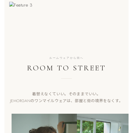
ソフトで軽い着心地
SPECIAL FEATURE 02
パックTをギフトに
SPECIAL FEATURE 03
軽い、薄い、肌離れがいい。
ルームウェア特集
JEMORGANのワッフルTが今季も登場。
JEMORGANではギフトラッピングを無料で承っています。
ルームウェアから街へ
ROOM TO STREET
着替えなくていい。そのままでいい。
JEMORGANのワンマイルウェアは、部屋と街の境界をなくす。