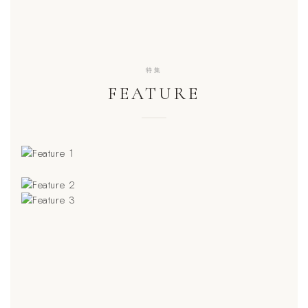
特集
FEATURE
SPECIAL FEATURE 01
ソフトで軽い着心地
SPECIAL FEATURE 02
パックTをギフトに
SPECIAL FEATURE 03
軽い、薄い、肌離れがいい。
ルームウェア特集
JEMORGANのワッフルTが今季も登場。
JEMORGANではギフトラッピングを無料で承っています。