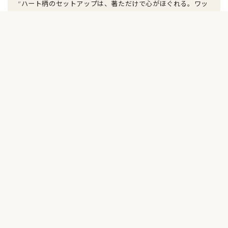
"ハート柄のセットアップは、著ただけで心がほぐれる。ワッ
フルのやわらかさが気持ちいい。ソファで読書しながら着た
くなる、そんな一枚です。"
WAFFLE HEART SETUP
MATSU / 商品部
"花柄ワッフルのフーディーは、ルームウェアとしてもアウタ
ーとしても使える。軽く缽っているだけで山の気分になれる
のがお気に入りです。"
WAFFLE FLORAL HOODIE
YUKI / フォトグラファー
"洗面後にさっと缽るのが習慣になった。花柄ワッフルの軽い
着心地は、朝の準備を気持ちよくしてくれる。"