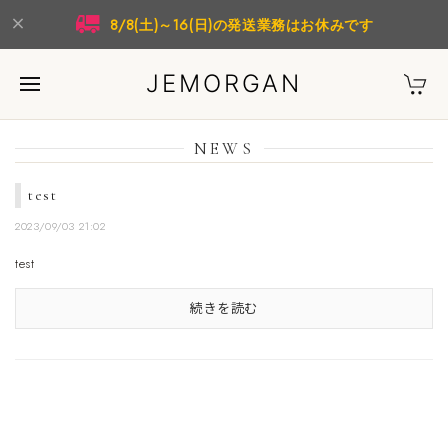
8/8(土)～16(日)の発送業務はお休みです
JEMORGAN
NEWS
test
2023/09/03 21:02
test
続きを読む