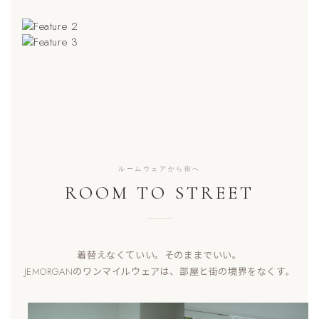
SPECIAL FEATURE 01
ソフトで軽い着心地
SPECIAL FEATURE 02
パックTをギフトに
SPECIAL FEATURE 03
軽い、薄い、肌離れがいい。
ルームウェア特集
JEMORGANのワッフルTが今季も登場。
JEMORGANではギフトラッピングを無料で承っています。
ルームウェアから街へ
ROOM TO STREET
着替えなくていい。そのままでいい。
JEMORGANのワンマイルウェアは、部屋と街の境界をなくす。