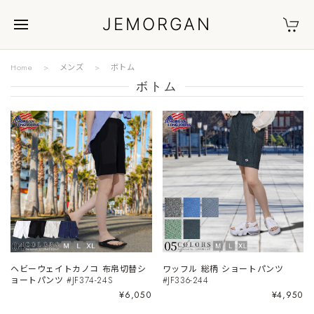
JEMORGAN
Home
メンズ
ボトム
ボトム
ヘビーウェイトカノコ 布帛切替シ
ワッフル 総柄 ショートパンツ
ョートパンツ #JF374-24S
#JF336-244
¥6,050
¥4,950