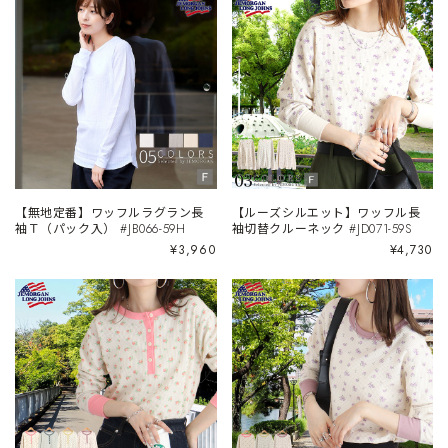
【無地定番】ワッフルラグラン長
【ルーズシルエット】ワッフル長
袖Ｔ（パック入） #JB066-59H
袖切替クルーネック #JD071-59S
¥3,960
¥4,730