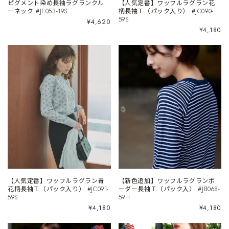
ピグメント染め長袖ラグランクル
【人気定番】ワッフルラグラン花
ーネック #JE053-19S
柄長袖Ｔ（パック入り） #JC090-
59S
¥4,620
¥4,180
【人気定番】ワッフルラグラン青
【新色追加】ワッフルラグランボ
花柄長袖Ｔ（パック入り） #JC091-
ーダー長袖Ｔ（パック入） #JB068-
59S
59H
¥4,180
¥4,180