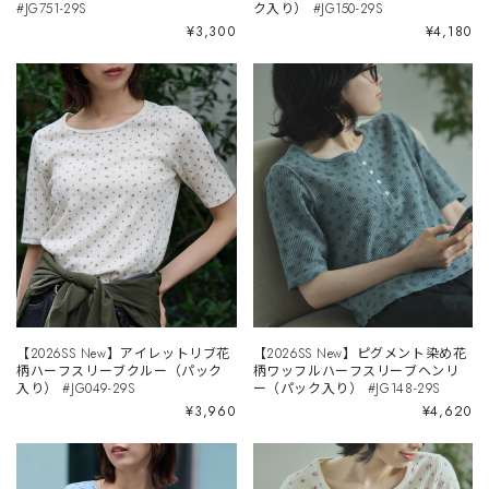
#JG751-29S
ク入り） #JG150-29S
¥3,300
¥4,180
【2026SS New】アイレットリブ花
【2026SS New】ピグメント染め花
柄ハーフスリーブクルー（パック
柄ワッフルハーフスリーブヘンリ
入り） #JG049-29S
ー（パック入り） #JG148-29S
¥3,960
¥4,620