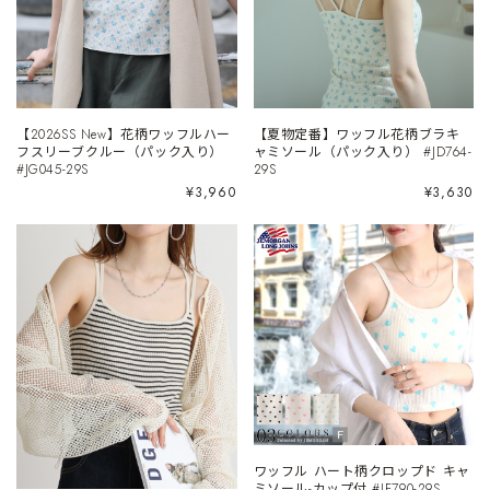
【2026SS New】花柄ワッフルハー
【夏物定番】ワッフル花柄ブラキ
フスリーブクルー（パック入り）
ャミソール（パック入り） #JD764-
#JG045-29S
29S
¥3,960
¥3,630
ワッフル ハート柄クロップド キャ
ミソール-カップ付 #JF790-29S