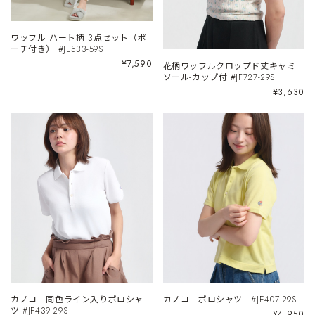
ワッフル ハート柄 3点セット（ポ
ーチ付き） #JE533-59S
¥7,590
花柄ワッフルクロップド丈キャミ
ソール-カップ付 #JF727-29S
¥3,630
カノコ 同色ライン入りポロシャ
カノコ ポロシャツ #JE407-29S
ツ #JF439-29S
¥4,950